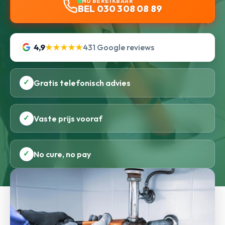
NU BEREIKBAAR
BEL 030 308 08 89
4,9
★★★★★
431 Google reviews
✓
Gratis telefonisch advies
✓
Vaste prijs vooraf
✓
No cure, no pay