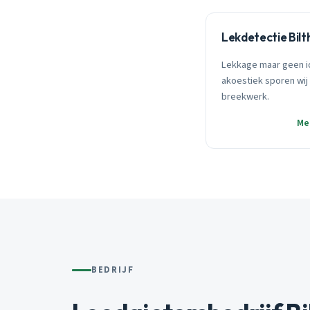
Lekdetectie Bil
Lekkage maar geen i
akoestiek sporen wij 
breekwerk.
Me
BEDRIJF