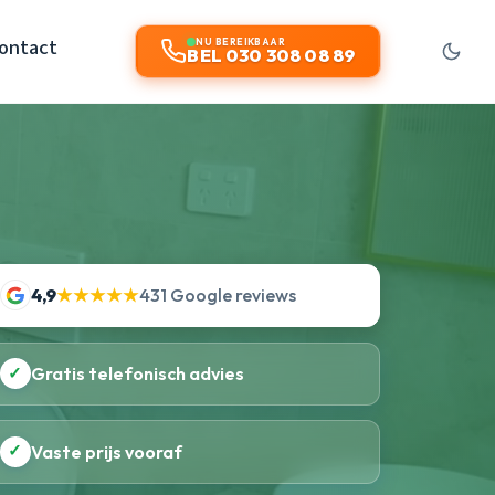
ontact
NU BEREIKBAAR
BEL 030 308 08 89
4,9
★★★★★
431 Google reviews
✓
Gratis telefonisch advies
✓
Vaste prijs vooraf