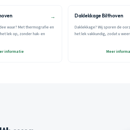
thoven
Daklekkage Bilthoven
→
dee waar? Met thermografie en
Daklekkage? Wij sporen de oor
het lek op, zonder hak- en
het lek vakkundig, zodat u weer
er informatie
Meer informa