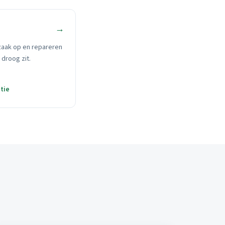
→
zaak op en repareren
 droog zit.
tie