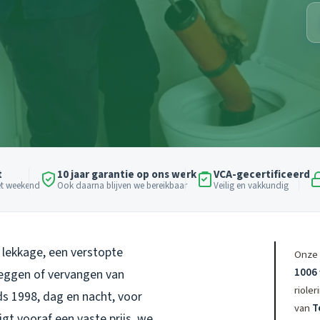
t
10 jaar garantie op ons werk
VCA-gecertificeerd
het weekend
Ook daarna blijven we bereikbaar
Veilig en vakkundig
n lekkage, een verstopte
Onze 
1006
eggen of vervangen van
rioler
ds 1998, dag en nacht, voor
van
T
jgt vooraf een vaste prijs, we