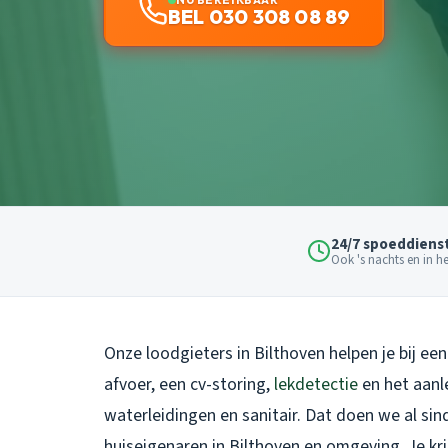
BEL 030 308 08 89
24/7 spoeddiens
Ook 's nachts en in 
Onze loodgieters in Bilthoven helpen je bij ee
afvoer, een cv-storing,
lekdetectie
en het aanl
waterleidingen en sanitair. Dat doen we al sin
huiseigenaren in Bilthoven en omgeving. Je kri