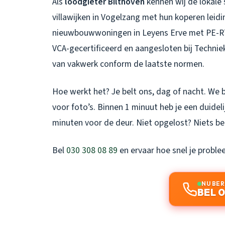
Als
loodgieter Bilthoven
kennen wij de lokale 
villawijken in Vogelzang met hun koperen leid
nieuwbouwwoningen in Leyens Erve met PE-R
VCA-gecertificeerd en aangesloten bij Technie
van vakwerk conform de laatste normen.
Hoe werkt het? Je belt ons, dag of nacht. We
voor foto’s. Binnen 1 minuut heb je een duidel
minuten voor de deur. Niet opgelost? Niets beta
Bel
030 308 08 89
en ervaar hoe snel je proble
NU BE
BEL 0