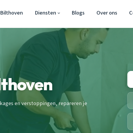
 Bilthoven
Diensten
Blogs
Over ons
C
lthoven
kkages en verstoppingen, repareren je