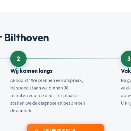
 Bilthoven
2
3
Wij komen langs
Vak
Akkoord? We plannen een afspraak,
Na g
bij spoed staan we binnen 30
vakk
minuten voor de deur. Ter plaatse
ople
stellen we de diagnose en bespreken
U kri
de aanpak.
NU BEREIKBAAR