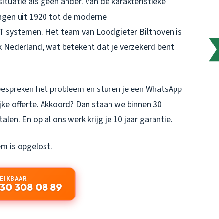
situatie als geen ander. Van de karakteristieke
ingen uit 1920 tot de moderne
T systemen. Het team van
Loodgieter Bilthoven
is
k Nederland, wat betekent dat je verzekerd bent
 bespreken het probleem en sturen je een WhatsApp
ijke offerte. Akkoord? Dan staan we binnen 30
len. En op al ons werk krijg je 10 jaar garantie.
em is opgelost.
REIKBAAR
30 308 08 89