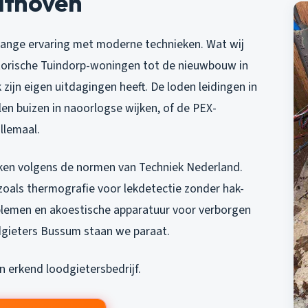
ilthoven
lange ervaring met moderne technieken. Wat wij
storische Tuindorp-woningen tot de nieuwbouw in
 zijn eigen uitdagingen heeft. De loden leidingen in
en buizen in naoorlogse wijken, of de PEX-
llemaal.
rken volgens de normen van Techniek Nederland.
zoals thermografie voor lekdetectie zonder hak-
blemen en akoestische apparatuur voor verborgen
dgieters Bussum
staan we paraat.
 erkend loodgietersbedrijf.