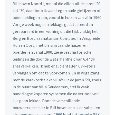
Bilthoven Noord I, met al die villa's uit de jaren '20
tot '70, daar loop ik vaak tegen oude gietijzeren of
loden leidingen aan, vooral in huizen van vóór 1960.
Vorige week nog een lekkage gedetecteerd en
gerepareerd in een woning uit die tijd, vlakbij het
Berg en Bosch Sanatorium Complex. In Verspreide
Huizen Oost, met die vrijstaande huizen en
boerderijen vanaf 1900, zie je veel historische
leidingen die door de waterhardheid van 6,4 °dH
snel verkalken. Ik heb er al tientallen CV-ketels
vervangen om dat te voorkomen. En in Vogelzang,
met de karakteristieke villa's uit de jaren '20, zoals
in de buurt van Villa Gaudeamus, tref ik vaak
naoorlogse koperen systemen die na verloop van
tijd gaan lekken. Door de verschillende
bouwperiodes hier in Bilthoven ken ik de valkuilen
als geen ander, van pre-1960 lood tot recente PEX-