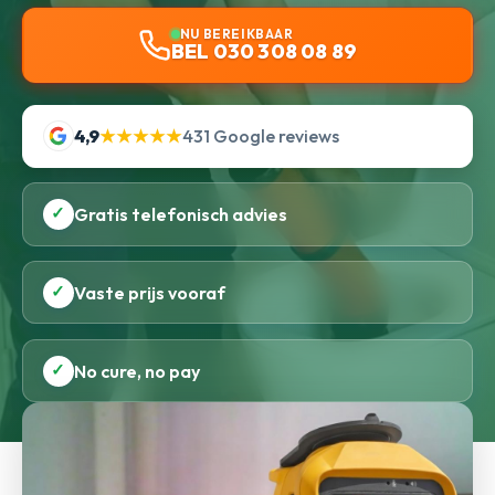
NU BEREIKBAAR
BEL 030 308 08 89
4,9
★★★★★
431 Google reviews
✓
Gratis telefonisch advies
✓
Vaste prijs vooraf
✓
No cure, no pay